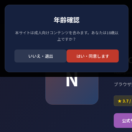
AI-Eropedia
E
年齢確認
本サイトは成人向けコンテンツを含みます。あなたは18歳以
上ですか？
HOME
/
DATABASE
/
AIヌード化
/
NUDIFY.ONLINE
Nud
いいえ・退出
はい・同意します
N
nudify.on
ブラウザ
★ 3.7 /
公式