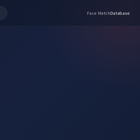
Face Match
Database